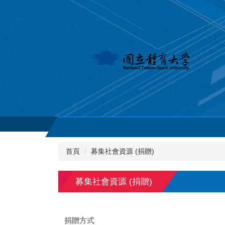
跳
到
主
要
內
容
區
首頁
募集社會資源 (捐贈)
募集社會資源 (捐贈)
捐贈方式