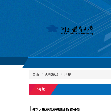
跳
到
主
要
內
容
區
首頁
內部稽核
法規
法規
國立大學校院校務基金設置條例