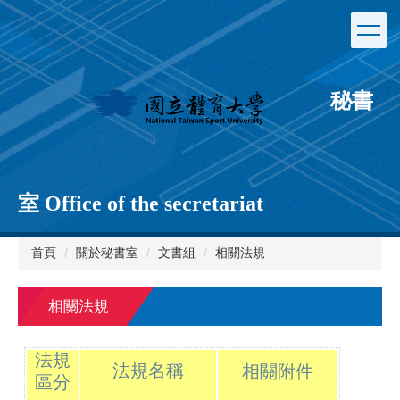
跳
到
主
要
內
秘書
容
區
室 Office of the secretariat
首頁
關於秘書室
文書組
相關法規
相關法規
法規
法規名稱
相關附件
區分