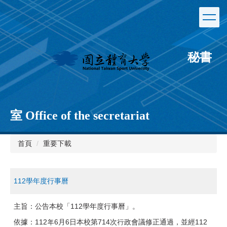
跳
到
主
要
內
秘書
容
區
室 Office of the secretariat
首頁
重要下載
112學年度行事曆
主旨：公告本校「112學年度行事曆」。
依據：112年6月6日本校第714次行政會議修正通過，並經112