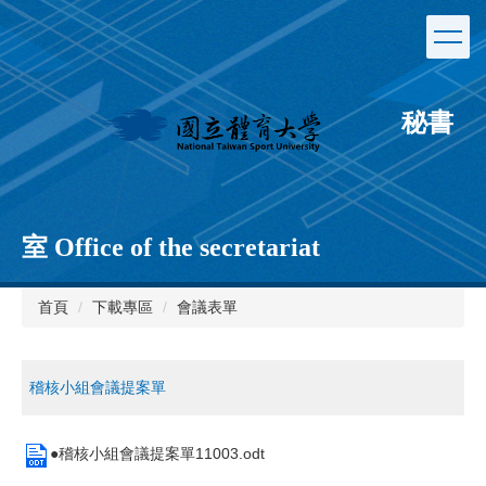
跳
到
主
要
內
秘書
容
區
室 Office of the secretariat
首頁
下載專區
會議表單
稽核小組會議提案單
●稽核小組會議提案單11003.odt